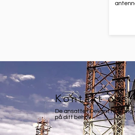
antenn
Kontakt oss
De ansatte i Dekant har lang
på ditt behov.