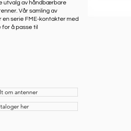
de utvalg av håndbærbare
enner. Vår samling av
r en serie FME-kontakter med
for å passe til
lt om antenner
ataloger her