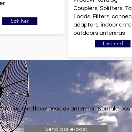
Produkt Katalog
er
Couplers, Splitters, T
Loads. Filters, connec
Søk her
adaptors, indoor ant
outdoors antennas
Last ned
 erfaring med leveranse av antenner. Kontakt oss
Send oss e-post