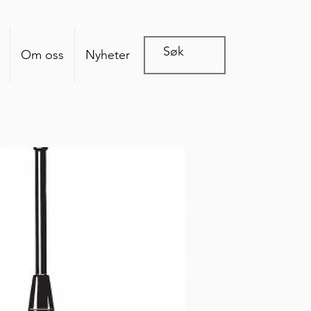
Om oss
Nyheter