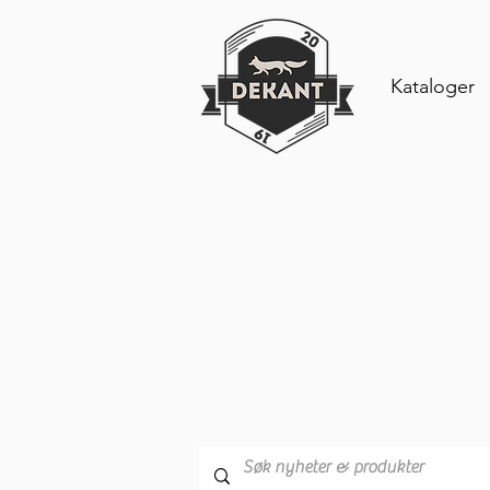
Kataloger
Produkter 
Les våre siste oppdateringer