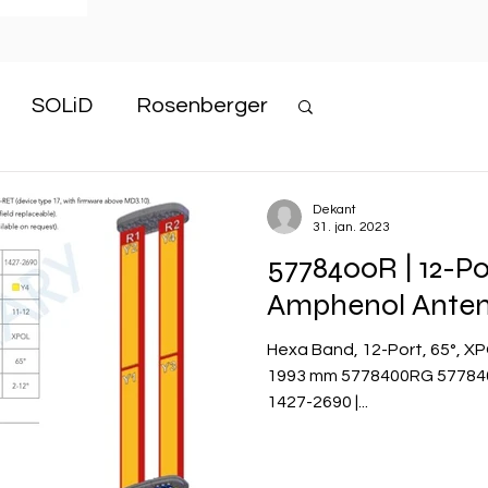
SOLiD
Rosenberger
enol Company
Dekant
31. jan. 2023
5778400R | 12-P
Amphenol Anten
Hexa Band, 12-Port, 65°, XP
1993 mm 5778400RG 5778400
1427-2690 |...