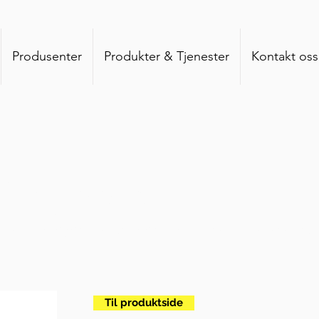
Produsenter
Produkter & Tjenester
Kontakt oss
& nyheter
, produktnyheter og annet snadder som rører seg i
Til produktside