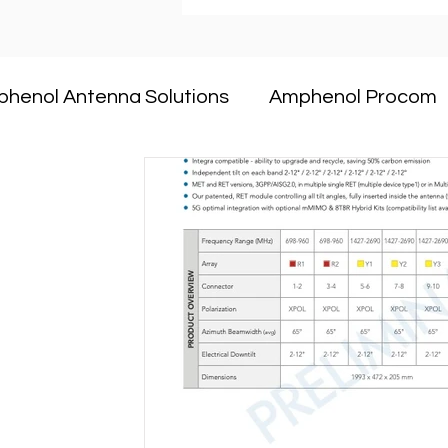
henol Antenna Solutions
Amphenol Procom
CommScope
Dekant
ANDREW an Amph