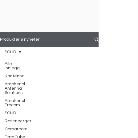
Produkter & nyheter
SOLiD
Alle
innlegg
Kantenna
Amphenol
Antenna
Solutions
Amphenol
Procom
SOLiD
Rosenberger
Comarcom
DataQube