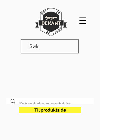
Produkter & nyheter
Les våre siste oppdateringer,
produktnyheter og annet snadder
som rører seg i vår verden.
Til produktside