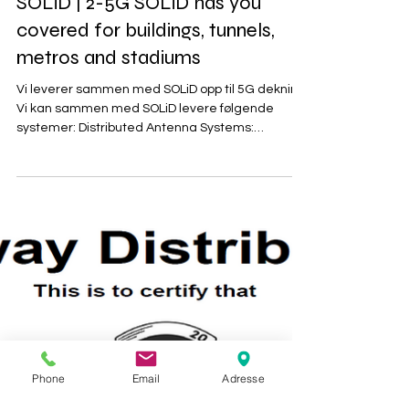
Dekant
29. nov. 2021
SOLiD | 2-5G SOLiD has you
covered for buildings, tunnels,
metros and stadiums
Vi leverer sammen med SOLiD opp til 5G dekning.
Vi kan sammen med SOLiD levere følgende
systemer: Distributed Antenna Systems:
ALLIANCE...
Phone
Email
Adresse