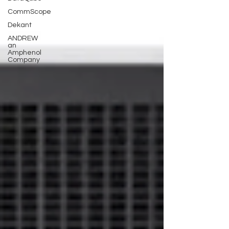
CommScope
Dekant
ANDREW
an
Amphenol
Company