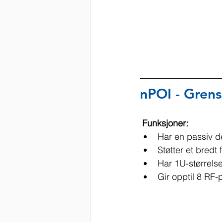
nPOI - Grens
 Funksjoner:
Har en passiv 
Støtter et bred
Har 1U-størrel
Gir opptil 8 RF-p