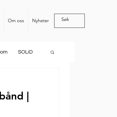
Om oss
Nyheter
com
SOLiD
bånd |