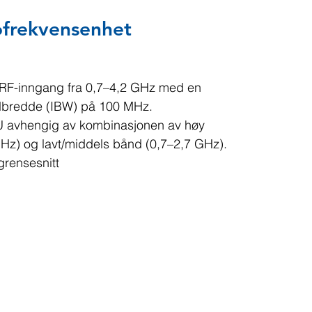
ofrekvensenhet
RF-inngang fra 0,7–4,2 GHz med en  
bredde (IBW) på 100 MHz.
U avhengig av kombinasjonen av høy 
Hz) og lavt/middels bånd (0,7–2,7 GHz). 
grensesnitt