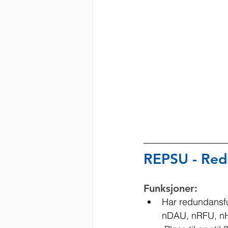
REPSU - Red
Funksjoner:
Har redundansfu
nDAU, nRFU, n