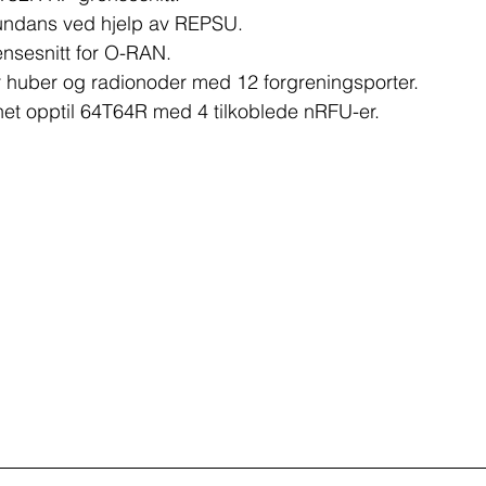
undans ved hjelp av REPSU.
ensesnitt for O-RAN.
er huber og radionoder med 12 forgreningsporter.
rhet opptil 64T64R med 4 tilkoblede nRFU-er.