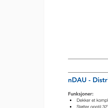
nDAU - Distr
Funksjoner:
Dekker et komple
Støtter opptil 3