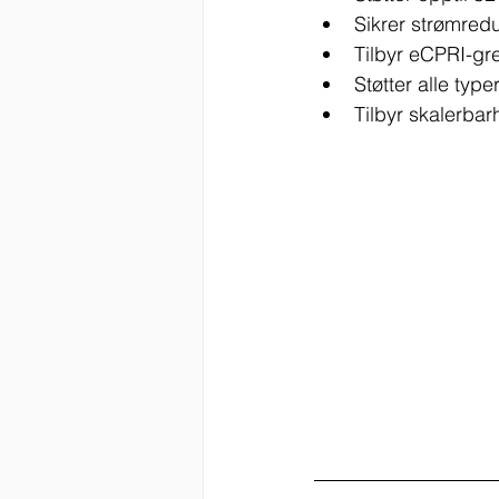
Sikrer strømred
Tilbyr eCPRI-gr
Støtter alle typ
Tilbyr skalerba