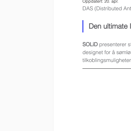
Oppdatert:
20. apr.
DAS (Distributed An
Den ultimate 
SOLiD
 presenterer 
designet for å søml
tilkoblingsmulighe