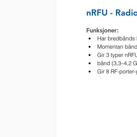
nRFU - Radi
Funksjoner:
Har bredbånds 
Momentan bånd
Gir 3 typer nRF
bånd (3,3–4,2 G
Gir 8 RF-porter-