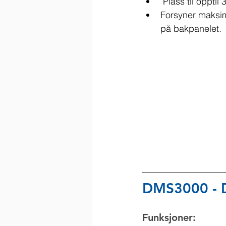
 Plass til opptil
Forsyner maksim
på bakpanelet.
DMS3000 - 
Funksjoner: