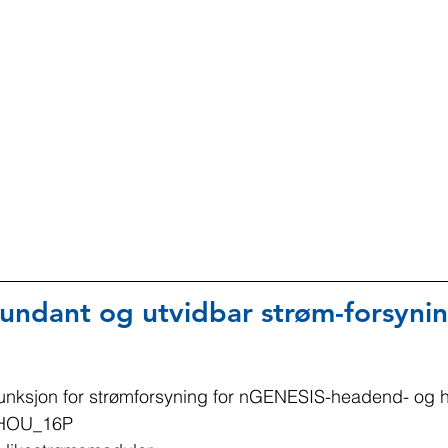
undant og utvidbar strøm-forsyni
nksjon for strømforsyning for nGENESIS-headend- og h
HOU_16P 