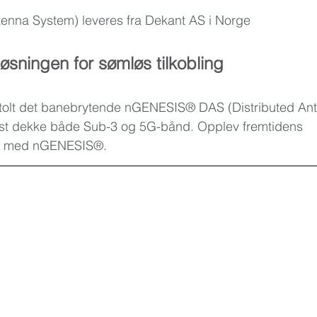
tenna System) leveres fra Dekant AS i Norge
løsningen for sømløs tilkobling
stolt det banebrytende nGENESIS® DAS (Distributed An
øst dekke både Sub-3 og 5G-bånd. Opplev fremtidens 
ter med nGENESIS®.