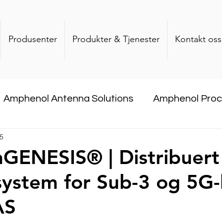
Produsenter
Produkter & Tjenester
Kontakt oss
Amphenol Antenna Solutions
Amphenol Pro
25
com
DataQube
CommScope
Dekant
nGENESIS® | Distribuert
ystem for Sub-3 og 5G-
Company
AS