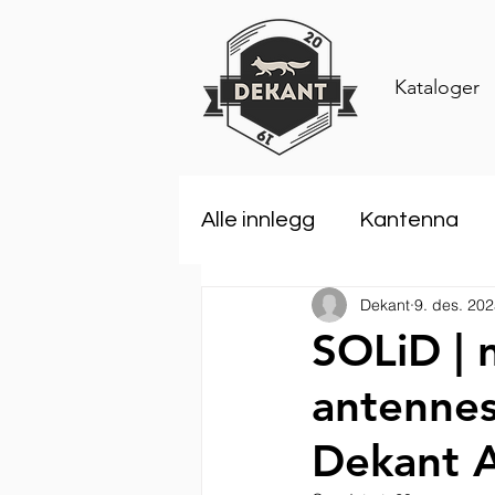
Kataloger
Alle innlegg
Kantenna
Dekant
9. des. 20
Rosenberger
Comar
SOLiD | 
antennes
ANDREW an Amphenol 
Dekant 