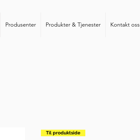
Produsenter
Produkter & Tjenester
Kontakt oss
& nyheter
, produktnyheter og annet snadder som rører seg i
Til produktside