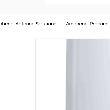
henol Antenna Solutions
Amphenol Procom
CommScope
Dekant
ANDREW an Amph