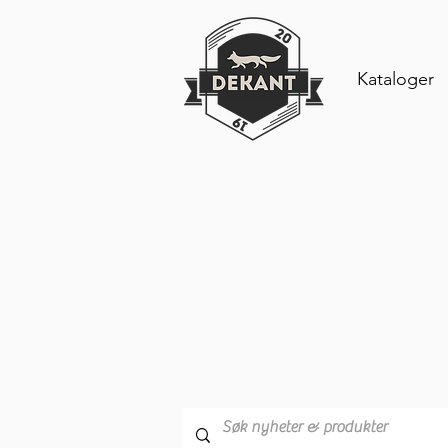
Kataloger
Produkter 
Les våre siste oppdateringer