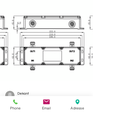
Dekant
Phone
Email
Adresse
18. juni 2021
Hybrid Combiner/Coupler 4-in /