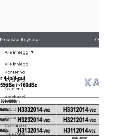
Produkter & nyheter
Alle innlegg
Alle innlegg
Kantenna
Amphenol
Antenna
Solutions
Amphenol
Procom
SOLiD
Rosenberger
Comarcom
DataQube