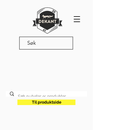
Produkter & nyheter
Les våre siste oppdateringer,
produktnyheter og annet snadder
som rører seg i vår verden.
Til produktside