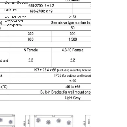
CommScope
Dekant
ANDREW an
Amphenol
Company