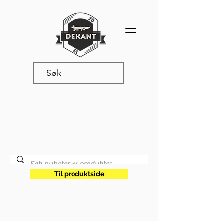
Produkter & nyheter
Les våre siste oppdateringer,
produktnyheter og annet snadder
som rører seg i vår verden.
Til produktside