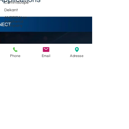
CommScope
Dekant
ANDREW an
Amphenol
Company
Phone
Email
Adresse