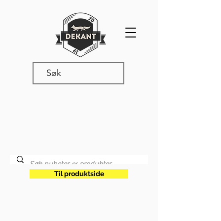
Produkter & nyheter
Les våre siste oppdateringer,
produktnyheter og annet snadder
som rører seg i vår verden.
Til produktside