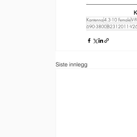
K
Kantenna
4.3-10 Female
V-P
690-3800
B2312011-V2
Siste innlegg