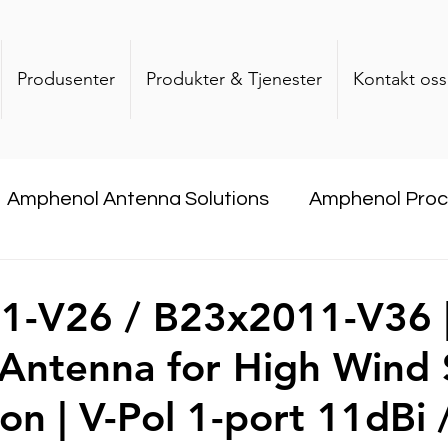
Produsenter
Produkter & Tjenester
Kontakt oss
Amphenol Antenna Solutions
Amphenol Pro
com
DataQube
CommScope
Dekant
1-V26 / B23x2011-V36 
 Antenna for High Wind
Company
on | V-Pol 1-port 11dBi 