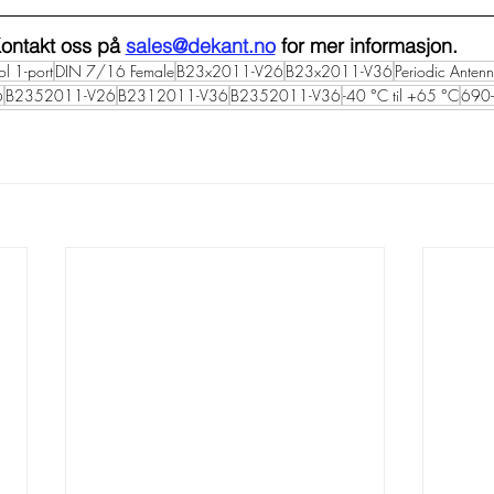
ontakt oss på 
sales@dekant.no
 for mer informasjon. 
ol 1-port
DIN 7/16 Female
B23x2011-V26
B23x2011-V36
Periodic Anten
6
B2352011-V26
B2312011-V36
B2352011-V36
-40 °C til +65 °C
690