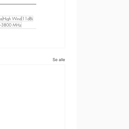
na
High Wind
11dBi
–3800 MHz
Se alle