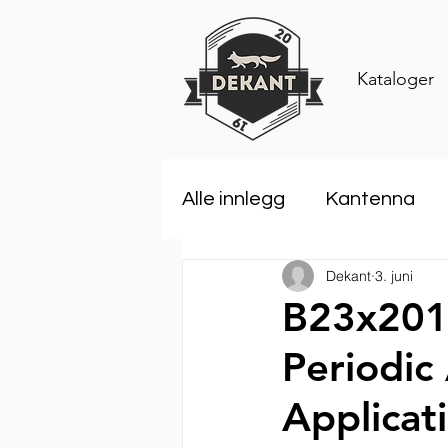
Kataloger
Alle innlegg
Kantenna
Dekant
3. juni
Rosenberger
Comar
B23x201
Periodic
ANDREW an Amphenol 
Applicati