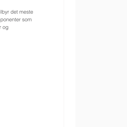
ilbyr det meste 
mponenter som 
r og