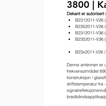
3800 | K
Dekant er autorisert
B2312011-V26 (
B2352011-V26 (
B2312011-V36 (
B2352011-V36 (
B23x2011-V26 
Denne antennen er ut
frekvensområdet 690
konstruksjon i glass
driftstemperatur fra -
signalrefleksjonsniv
bredbåndsapplikasjo