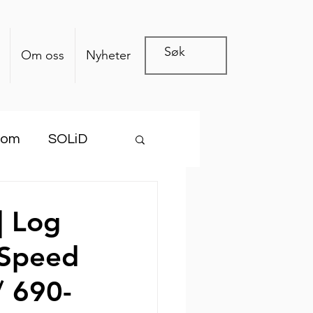
Om oss
Nyheter
com
SOLiD
| Log
 Speed
/ 690-