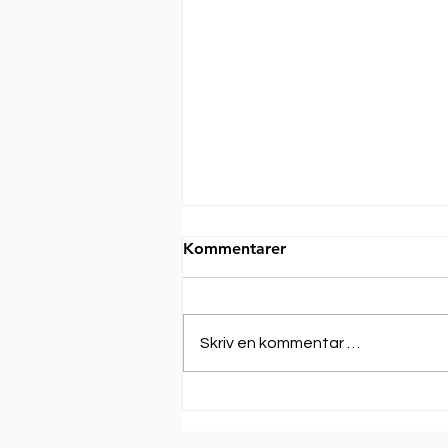
Kommentarer
Skriv en kommentar …
C3142000-V05 |
KANTENNA lanserer nå