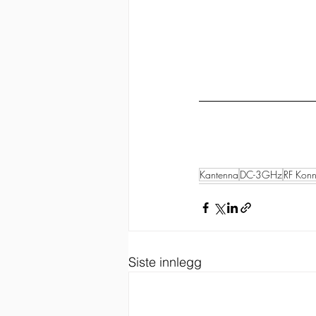
Kantenna
DC-3GHz
RF Konn
Siste innlegg