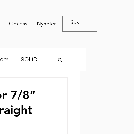
Om oss
Nyheter
com
SOLiD
r 7/8”
raight