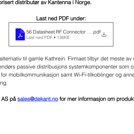
risert distributør av Kantenna i Norge.
Last ned PDF under:
56 Datasheet RF Connector for 78” Feeder Cable
.pdf
Last ned PDF • 136KB
lternativ til gamle Kathrein. Firmaet tilbyr det meste av
ndørs passive distribusjons systemkomponenter som om
k for mobilkommunikasjon samt Wi-Fi-tilkoblinger og ann
ing.
 AS på 
sales@dekant.no
 for mer informasjon om produkt