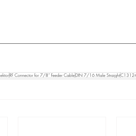
ektor
RF Connector for 7/8” Feeder Cable
DIN 7/16 Male Straight
C13124