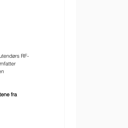
 D-M Straight C1312400-V03 R1.0
 utendørs RF-
fatter 
en 
ene fra 