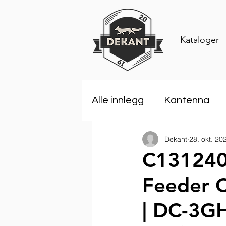
Kataloger
Alle innlegg
Kantenna
Dekant
28. okt. 20
Rosenberger
Comar
C1312400
Feeder C
ANDREW an Amphenol 
| DC-3G