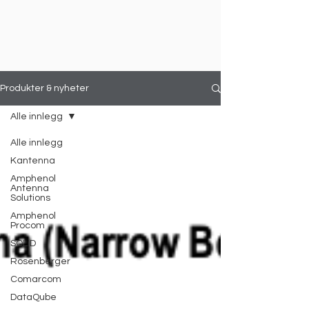
Produkter & nyheter
Alle innlegg
Alle innlegg
Kantenna
Amphenol
Antenna
Solutions
Amphenol
Procom
SOLiD
Rosenberger
Comarcom
DataQube