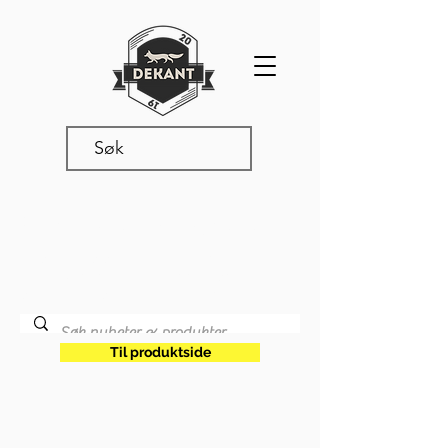
Produkter & nyheter
Les våre siste oppdateringer,
produktnyheter og annet snadder
som rører seg i vår verden.
Til produktside