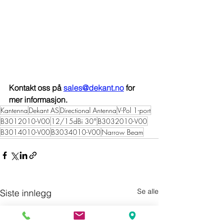
Kontakt oss på 
sales@dekant.no
 for 
mer informasjon.
Kantenna
Dekant AS
Directional Antenna
V-Pol 1-port
B3012010-V00
12/15dBi 30°
B3032010-V00
B3014010-V00
B3034010-V00
Narrow Beam
Se alle
Siste innlegg