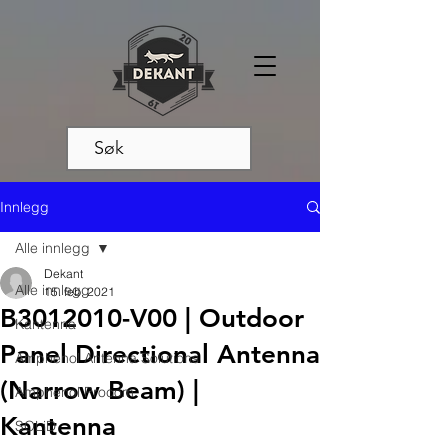
Innlegg
Alle innlegg
Dekant
Alle innlegg
15. feb. 2021
B3012010-V00 | Outdoor
Kantenna
Panel Directional Antenna
Amphenol Antenna Solutions
(Narrow Beam) |
Amphenol Procom
Kantenna
SOLiD