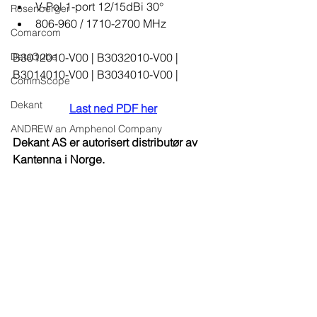
V-Pol 1-port 12/15dBi 30°
Rosenberger
806-960 / 1710-2700 MHz
Comarcom
DataQube
B3012010-V00 | B3032010-V00 | 
B3014010-V00 | B3034010-V00 |
CommScope
Dekant
Last ned PDF her
ANDREW an Amphenol Company
Dekant AS er autorisert distributør av 
Kantenna i Norge.