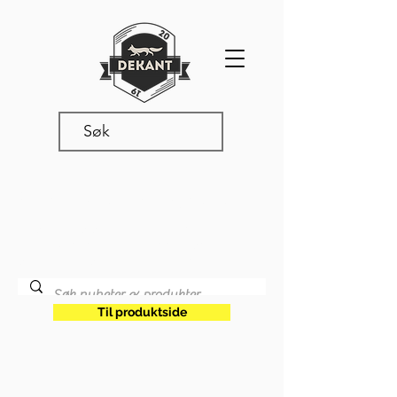
Produkter & nyheter
Les våre siste oppdateringer,
produktnyheter og annet snadder
som rører seg i vår verden.
Til produktside