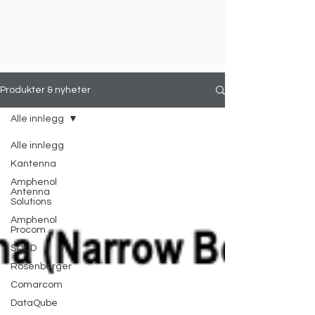
Produkter & nyheter
Alle innlegg
Alle innlegg
Kantenna
Amphenol
Antenna
Solutions
Amphenol
Procom
SOLiD
Rosenberger
Comarcom
DataQube