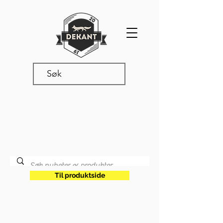
Produkter & nyheter
Les våre siste oppdateringer,
produktnyheter og annet snadder
som rører seg i vår verden.
Til produktside