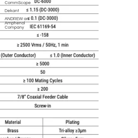
CommScope
Dekant
ANDREW an
Amphenol
Company