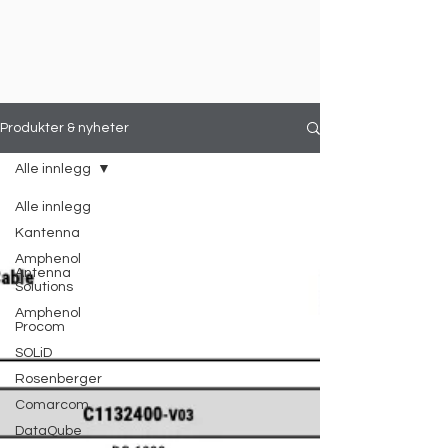
Produkter & nyheter
Alle innlegg
Alle innlegg
Kantenna
Amphenol
Antenna
Solutions
Amphenol
Procom
SOLiD
Rosenberger
Comarcom
DataQube