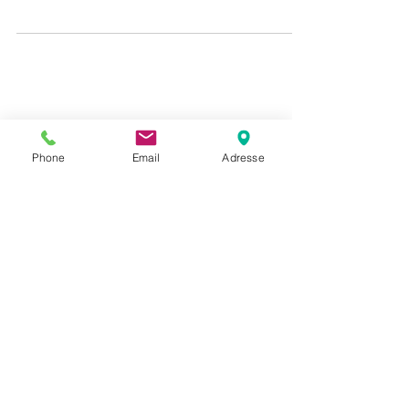
er et godt alternativ til gamle Kathrein....
Phone
Email
Adresse