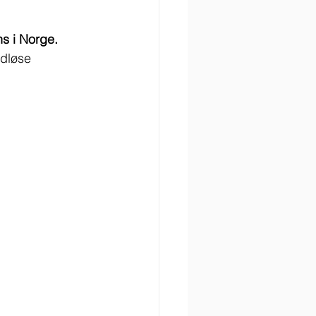
s i Norge.​
dløse 