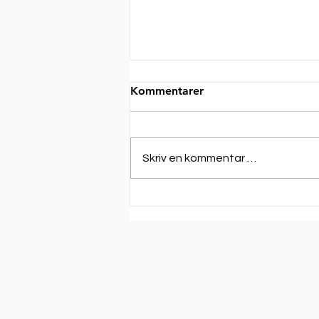
Kommentarer
Skriv en kommentar …
6-Ports, X-Pol, Narrow
Beam Antenna, 2.0m, 1x
698-960/2x 1710-
2690MHz, 33deg,
Integrated RET |
APXV3BLL20B_43-C-I20 |
Amphenol