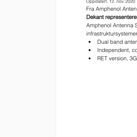
Oppdatert:
12. nov. 2020
Fra Amphenol Anten
Dekant representerer
Amphenol Antenna Sol
infrastruktursystemer
Dual band anten
Independent, con
RET version, 3G