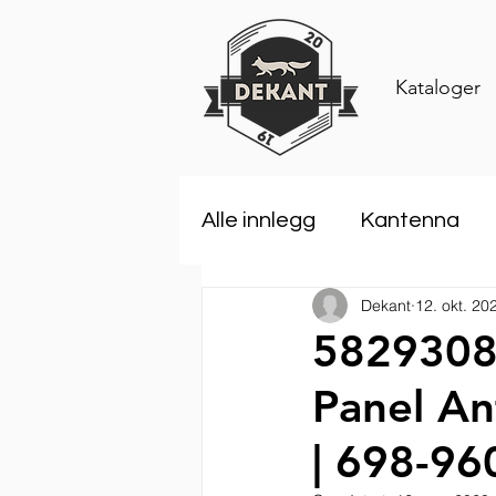
Kataloger
Alle innlegg
Kantenna
Dekant
12. okt. 20
Rosenberger
Comar
5829308N
Panel An
ANDREW an Amphenol 
| 698-96