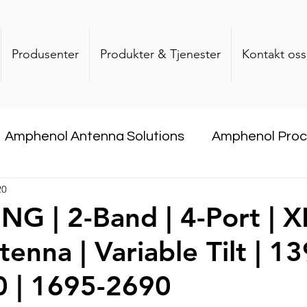
Produsenter
Produkter & Tjenester
Kontakt oss
Amphenol Antenna Solutions
Amphenol Pro
20
com
DataQube
CommScope
Dekant
G | 2-Band | 4-Port | X
tenna | Variable Tilt | 
Company
0 | 1695-2690