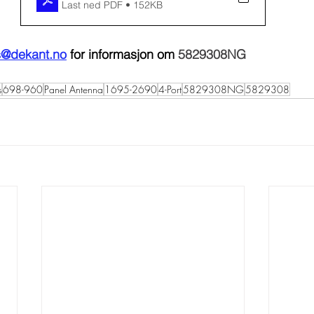
Last ned PDF • 152KB
s@dekant.no
 for informasjon om 
5829308NG 
s
698-960
Panel Antenna
1695-2690
4-Port
5829308NG
5829308