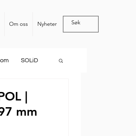
Om oss
Nyheter
com
SOLiD
POL |
1397 mm