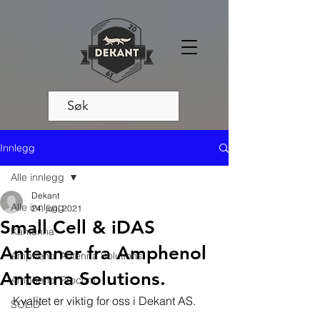
Innlegg
Alle innlegg
Dekant
Alle innlegg
24. juni 2021
Small Cell & iDAS
Kantenna
Antenner fra Amphenol
Amphenol Antenna Solutions
Antenna Solutions.
Amphenol Procom
Kvalitet er viktig for oss i Dekant AS.
SOLiD