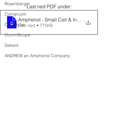
Rosenberger
Last ned PDF under:
Comarcom
Amphenol - Small Cell & InBuilding Anten
.
DataQube
Last ned • 775KB
CommScope
Dekant
ANDREW an Amphenol Company