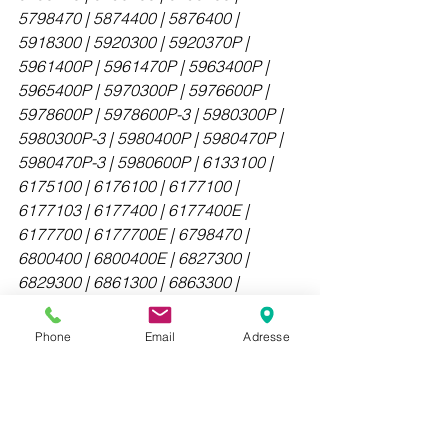
5798470 | 5874400 | 5876400 | 
5918300 | 5920300 | 5920370P | 
5961400P | 5961470P | 5963400P | 
5965400P | 5970300P | 5976600P | 
5978600P | 5978600P-3 | 5980300P | 
5980300P-3 | 5980400P | 5980470P | 
5980470P-3 | 5980600P | 6133100 | 
6175100 | 6176100 | 6177100 | 
6177103 | 6177400 | 6177400E | 
6177700 | 6177700E | 6798470 | 
6800400 | 6800400E | 6827300 | 
6829300 | 6861300 | 6863300 | 
6876300 | 6876400 | 6878300 | 
6878303 | 6880300 | 6880300E | 
Phone
Email
Adresse
6881300 | 6888300 | 6888303 | 
6888370 | 6888370-3 | 6890300E | 
6896400 | 6898400 | 6898400E | 
MDCU | MDDU | E-Series Panel 